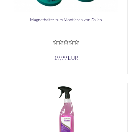
Ma­gnet­hal­ter zum Mon­tie­ren von Fo­li­en
19,99 EUR