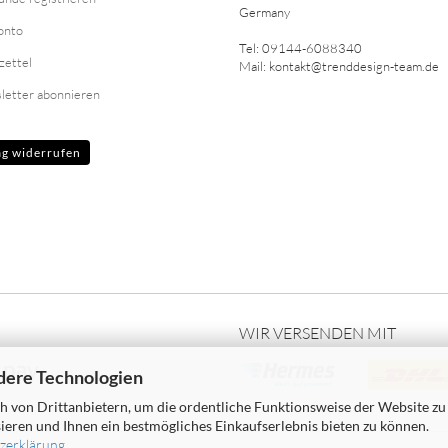
Germany
onto
Tel: 09144-6088340
zettel
Mail: kontakt@trenddesign-team.de
letter abonnieren
ag widerrufen
WIR VERSENDEN MIT
dere Technologien
 von Drittanbietern, um die ordentliche Funktionsweise der Website zu
ieren und Ihnen ein bestmögliches Einkaufserlebnis bieten zu können.
zerklärung
.