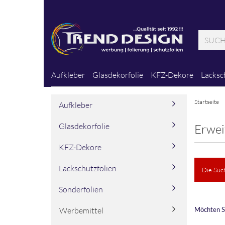
Aufkleber
Glasdekorfolie
KFZ-Dekore
Lacksc
Startseite
Aufkleber
Glasdekorfolie
Erwei
KFZ-Dekore
Lackschutzfolien
Die Suc
Sonderfolien
MÖCHTE
Werbemittel
Möchten S
SIE
NOCH