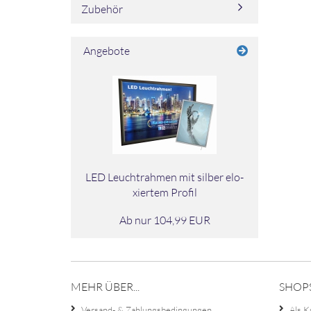
Zubehör
EINMAL
SUCHEN?
Angebote
LED Leucht­rah­men mit sil­ber elo­
xier­tem Pro­fil
Ab nur 104,99 EUR
MEHR ÜBER...
SHOP
Versand- & Zahlungsbedingungen
Als K