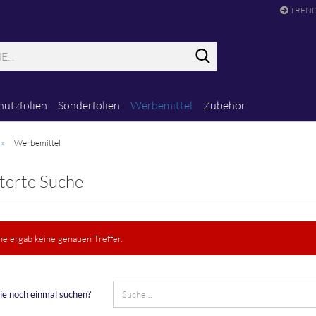
TRENDD
Suche...
hutzfolien
Sonderfolien
Werbemittel
Zubehör
»
Werbemittel
terte Suche
he ergab keine genauen Treffer.
N
ie noch einmal suchen?