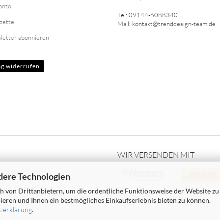
onto
Tel: 09144-6088340
zettel
Mail: kontakt@trenddesign-team.de
letter abonnieren
ag widerrufen
WIR VERSENDEN MIT
dere Technologien
 von Drittanbietern, um die ordentliche Funktionsweise der Website zu
ieren und Ihnen ein bestmögliches Einkaufserlebnis bieten zu können.
zerklärung
.