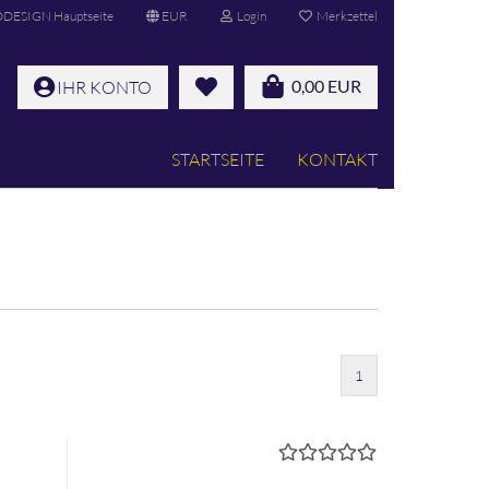
ESIGN Hauptseite
EUR
Login
Merkzettel
0,00 EUR
IHR KONTO
STARTSEITE
KONTAKT
1