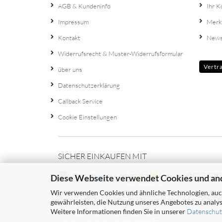
AGB & Kundeninfo
Ihr K
Impressum
Merk
Kontakt
News
Widerrufsrecht & Muster-Widerrufsformular
Vertr
über uns
Datenschutzerklärung
Callback Service
Cookie Einstellungen
SICHER EINKAUFEN MIT
Diese Webseite verwendet Cookies und an
Wir verwenden Cookies und ähnliche Technologien, auch
gewährleisten, die Nutzung unseres Angebotes zu analys
Weitere Informationen finden Sie in unserer
Datenschut
Webshop erstellen
mit Gambio.de © 2026