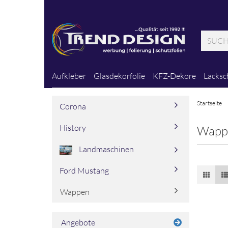
Aufkleber
Glasdekorfolie
KFZ-Dekore
Lacksc
Startseite
Corona
History
Wapp
Landmaschinen
Ford Mustang
Wappen
Angebote