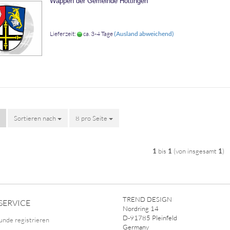
Wap­pen der Ge­mein­de Höt­tin­gen
Lieferzeit:
ca. 3-4 Tage
(Ausland abweichend)
Sortieren nach
Sortieren nach
8 pro Seite
pro Seite
1
bis
1
(von insgesamt
1
)
TREND DESIGN
SERVICE
Nordring 14
D-91785 Pleinfeld
unde registrieren
Germany