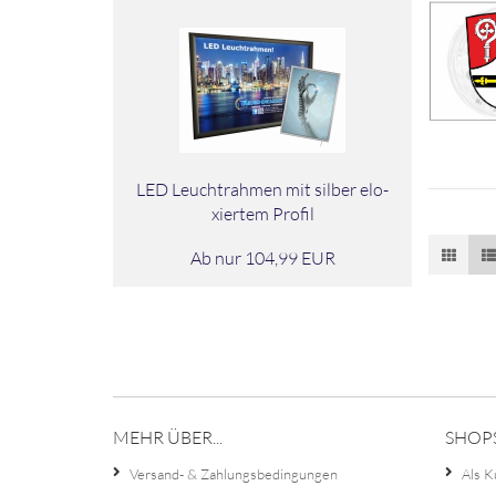
LED Leucht­rah­men mit sil­ber elo­
xier­tem Pro­fil
Ab nur 104,99 EUR
MEHR ÜBER...
SHOP
Versand- & Zahlungsbedingungen
Als K