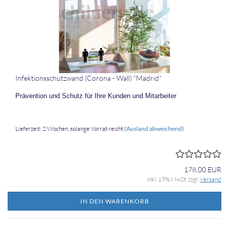
In­fek­ti­ons­schutz­wand (Co­ro­na - Wall) "Ma­drid"
Prä­ven­ti­on und Schutz für Ihre Kun­den und Mit­ar­bei­ter
Lieferzeit: 2 Wochen, solange Vorrat reicht
(Ausland abweichend)
178,00 EUR
inkl. 19% MwSt. zzgl.
Versand
IN DEN WARENKORB