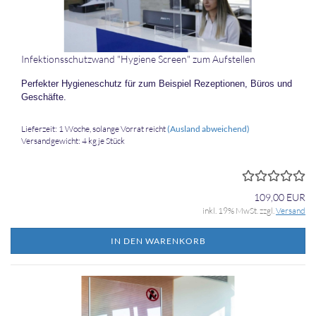
In­fek­ti­ons­schutz­wand "Hy­gie­ne Screen" zum Auf­stel­len
Per­fek­ter Hy­gie­neschutz für zum Bei­spiel Re­zep­tio­nen, Büros und
Ge­schäf­te.
Lieferzeit: 1 Woche, solange Vorrat reicht
(Ausland abweichend)
Versandgewicht:
4
kg je Stück
109,00 EUR
inkl. 19% MwSt. zzgl.
Versand
IN DEN WARENKORB