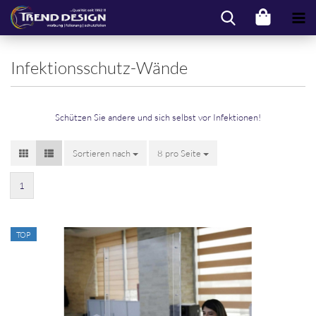
Infektionsschutz-Wände
Schützen Sie andere und sich selbst vor Infektionen!
Sortieren nach
Sortieren nach
8 pro Seite
pro Seite
1
TOP