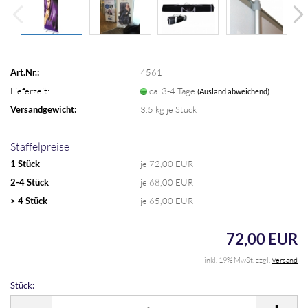
Art.Nr.:
4561
Lieferzeit:
ca. 3-4 Tage
(Ausland abweichend)
Versandgewicht:
3.5
kg je Stück
Staffelpreise
1 Stück
je 72,00 EUR
2-4 Stück
je 68,00 EUR
> 4 Stück
je 65,00 EUR
72,00 EUR
inkl. 19% MwSt. zzgl.
Versand
Stück:
Stück