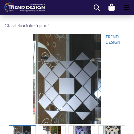
Glas­de­kor­fo­lie "quad"
TREND
DESIGN