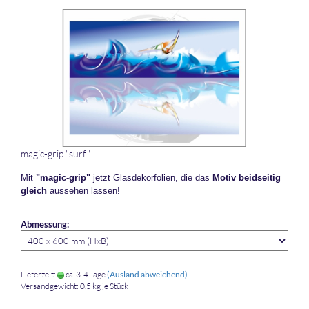
magic-​​grip "surf"
Mit
"magic-​grip"
jetzt Glas­de­kor­fo­li­en, die das
Motiv beid­sei­tig
gleich
aus­se­hen las­sen!
Abmessung:
Lieferzeit:
ca. 3-4 Tage
(Ausland abweichend)
Versandgewicht:
0,5
kg je Stück