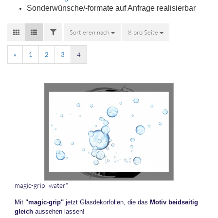
Sonderwünsche/-formate auf Anfrage realisierbar
FILTER
Sortieren nach
Sortieren nach
8 pro Seite
pro Seite
«
1
2
3
4
magic-​​grip "water"
Mit
"magic-​grip"
jetzt Glas­de­kor­fo­li­en, die das
Motiv beid­sei­tig
gleich
aus­se­hen las­sen!