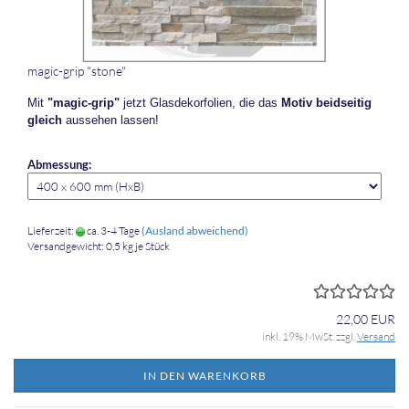
magic-​​grip "stone"
Mit
"magic-​grip"
jetzt Glas­de­kor­fo­li­en, die das
Motiv beid­sei­tig
gleich
aus­se­hen las­sen!
Abmessung:
Lieferzeit:
ca. 3-4 Tage
(Ausland abweichend)
Versandgewicht:
0,5
kg je Stück
22,00 EUR
inkl. 19% MwSt. zzgl.
Versand
IN DEN WARENKORB