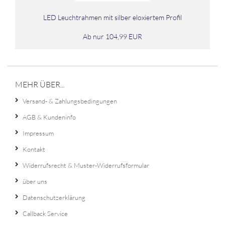
LED Leucht­rah­men mit sil­ber elo­xier­tem Pro­fil
Ab nur 104,99 EUR
MEHR ÜBER...
Versand- & Zahlungsbedingungen
AGB & Kundeninfo
Impressum
Kontakt
Widerrufsrecht & Muster-Widerrufsformular
über uns
Datenschutzerklärung
Callback Service