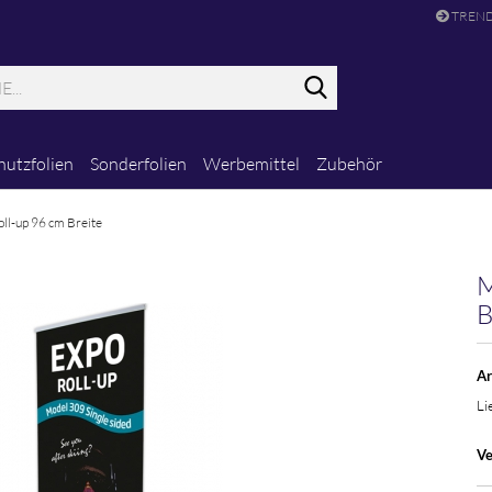
TRENDD
Suche...
hutzfolien
Sonderfolien
Werbemittel
Zubehör
ll-up 96 cm Breite
M
B
Ar
Li
Ve