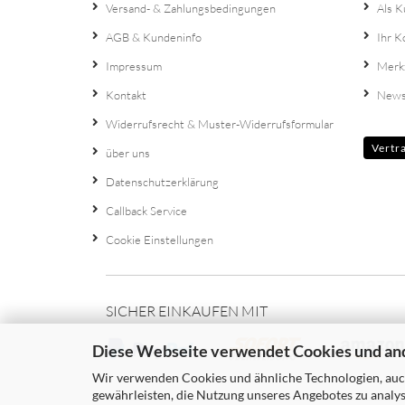
Versand- & Zahlungsbedingungen
Als K
AGB & Kundeninfo
Ihr K
Impressum
Merk
Kontakt
News
Widerrufsrecht & Muster-Widerrufsformular
Vertr
über uns
Datenschutzerklärung
Callback Service
Cookie Einstellungen
SICHER EINKAUFEN MIT
Diese Webseite verwendet Cookies und an
Wir verwenden Cookies und ähnliche Technologien, auch
gewährleisten, die Nutzung unseres Angebotes zu analys