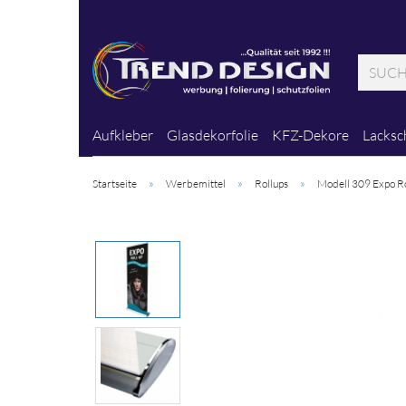
Aufkleber
Glasdekorfolie
KFZ-Dekore
Lacksc
»
»
»
Startseite
Werbemittel
Rollups
Modell 309 Expo Ro