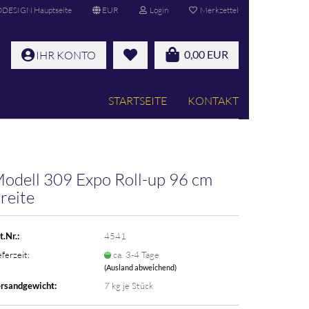
ESIGN Hauptseite
EUR
Login
Merkzettel
0,00 EUR
IHR KONTO
STARTSEITE
KONTAKT
o­dell 309 Expo Roll-​up 96 cm
rei­te
t.Nr.:
4541
eferzeit:
ca. 3-4 Tage
(Ausland abweichend)
rsandgewicht:
7
kg je Stück