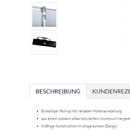
BESCHREIBUNG
KUNDENREZ
Einseitiger Roll-up mit variabler Höheneinstellung
aus einem solidem silber-eloxiertem Aluminium hergest
Kräftige Konstruktion im stilgerechten Design.