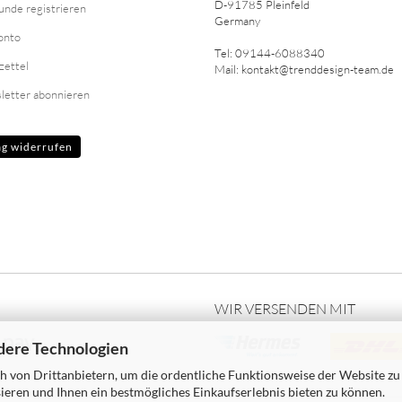
D-91785 Pleinfeld
unde registrieren
Germany
onto
Tel: 09144-6088340
zettel
Mail: kontakt@trenddesign-team.de
letter abonnieren
ag widerrufen
WIR VERSENDEN MIT
dere Technologien
 von Drittanbietern, um die ordentliche Funktionsweise der Website zu
ieren und Ihnen ein bestmögliches Einkaufserlebnis bieten zu können.