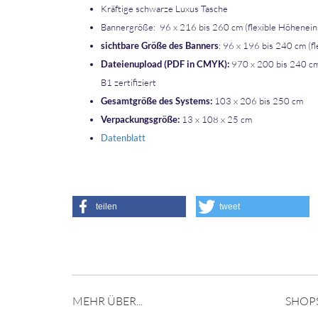
Kräftige schwarze Luxus Tasche
Bannergröße:
96 x 216 bis 260 cm (flexible Höhenein
sichtbare Größe des Banners
: 96 x 196 bis 240 cm (f
Dateienupload (PDF in CMYK):
970 x 200 bis 240 cm
B1 zertifiziert
Gesamtgröße des Systems:
103 x 206 bis 250 cm
Verpackungsgröße:
13 x 108 x 25 cm
Datenblatt
teilen
tweet
MEHR ÜBER...
SHOP