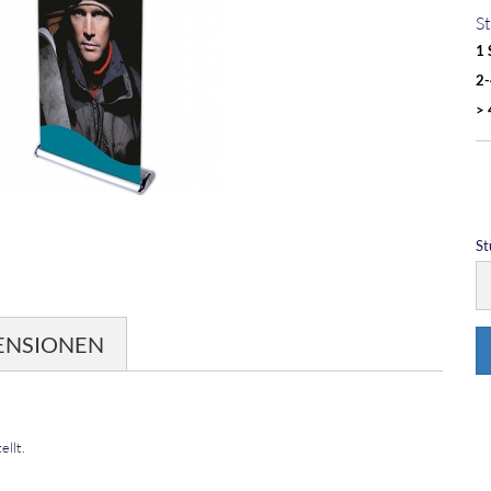
St
1 
2-
> 
St
St
ENSIONEN
ellt.