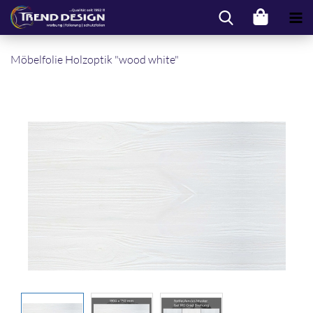
Mö­bel­fo­lie Holz­op­tik "wood white"