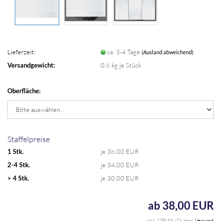
Lieferzeit:
ca. 3-4 Tage
(Ausland abweichend)
Versandgewicht:
0.6
kg je Stück
Oberfläche:
Staffelpreise
1 Stk.
je 38,00 EUR
2-4 Stk.
je 34,00 EUR
> 4 Stk.
je 30,00 EUR
ab 38,00 EUR
inkl. 19% MwSt. zzgl.
Versand