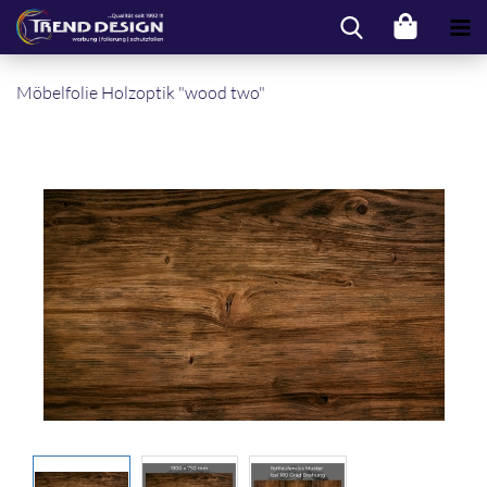
Mö­bel­fo­lie Holz­op­tik "wood two"