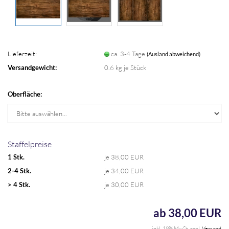
Lieferzeit:
ca. 3-4 Tage
(Ausland abweichend)
Versandgewicht:
0.6
kg je Stück
Oberfläche:
Staffelpreise
1 Stk.
je 38,00 EUR
2-4 Stk.
je 34,00 EUR
> 4 Stk.
je 30,00 EUR
ab 38,00 EUR
inkl. 19% MwSt. zzgl.
Versand