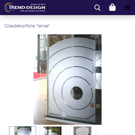
Glas­de­kor­fo­lie "lense"