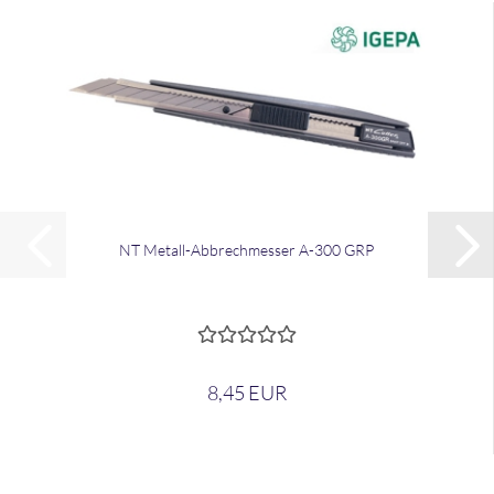
NT Metall-​​Ab­brech­mes­ser A-300 GRP
8,45 EUR