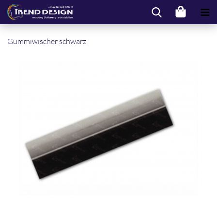
Gum­mi­wi­scher schwarz