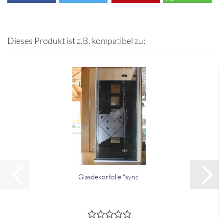
Dieses Produkt ist z.B. kompatibel zu:
Glas­de­kor­fo­lie "sync"